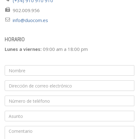
(+34) 910 910 910
902.009.956
info@duocom.es
HORARIO
Lunes a viernes:
09:00 am a 18:00 pm
Nombre
Email
Teléfono
de
contacto
Asunto
Comentario