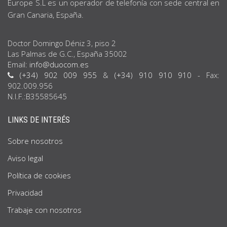
Europe S.L es un operador de telefonía con sede central en
Gran Canaria, España.
Doctor Domingo Déniz 3, piso 2
Las Palmas de G.C., España 35002
Email:
info@duocom.es
(+34) 902 009 955
&
(+34) 910 910 910
- Fax:
902.009.956
N.I.F.:B35585645
LINKS DE INTERÉS
Sobre nosotros
Aviso legal
Política de cookies
Privacidad
Trabaje con nosotros