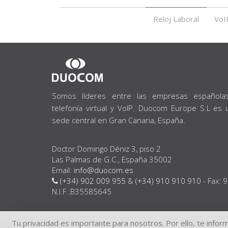
Reloj Laboral
VoI
SOBRE
NOSOTROS
Somos líderes entre las empresas española
telefonía virtual y VoIP. Duocom Europe S.L es
sede central en Gran Canaria, España.
Doctor Domingo Déniz 3, piso 2
Las Palmas de G.C., España 35002
Email:
info@duocom.es
(+34) 902 009 955
&
(+34) 910 910 910
- Fax: 
N.I.F.:B35585645
Tu privacidad es importante para nosotros. Por ello, te infor