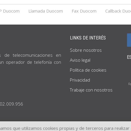
P Duocom
Llamada Duocom
Fax Duocom
Callback Du
LINKS DE INTERÉS
Sobre nosotros
s de telecomunicaciones en
E
Aviso legal
 un operador de telefonía con
Política de cookies
Privacidad
F
Trabaje con nosotros
902.009.956
mamos que utilizamos cookies propias y de terceros para realizar 