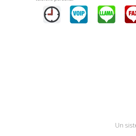
APPS
MÓVILES
Un sist