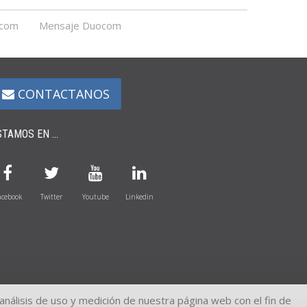
ocom
Mensaje Duocom
CONTACTANOS
STAMOS EN ...
acebook
Twitter
Youtube
Linkedin
análisis de uso y medición de nuestra página web con el fin de