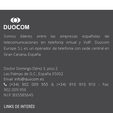
SOBRE
NOSOTROS
Somos líderes entre las empresas españolas de
telecomunicaciones en telefonía virtual y VoIP. Duocom
Europe S.L es un operador de telefonía con sede central en
Gran Canaria, España.
Doctor Domingo Déniz 3, piso 2
Las Palmas de G.C., España 35002
Email:
info@duocom.es
(+34) 902 009 955
&
(+34) 910 910 910
- Fax:
902.009.956
N.I.F.:B35585645
LINKS DE INTERÉS